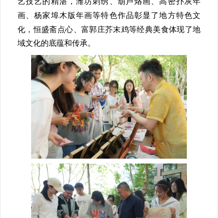
艺技艺的精湛，潍坊刺绣、葫芦烙画、高密扑灰年
画、杨家埠木版年画等特色作品彰显了地方特色文
化，恒盛斋点心、富郭庄芥末鸡等经典美食体现了地
域文化的底蕴和传承。