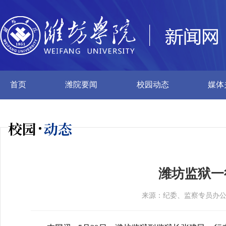
首页
潍院要闻
校园动态
媒体
校园
动态
潍坊监狱一
来源：纪委、监察专员办公室机