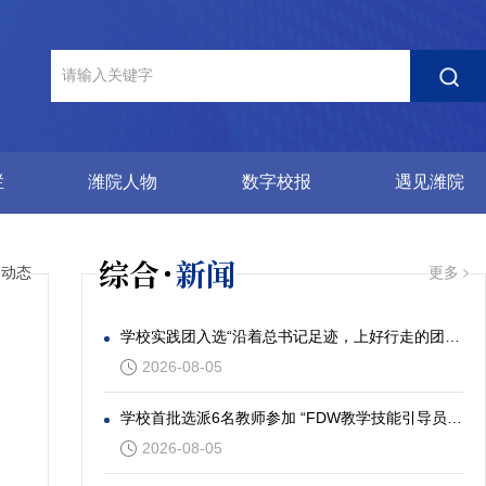
栏
潍院人物
数字校报
遇见潍院
综合
新闻
园动态
更多
学校实践团入选“沿着总书记足迹，上好行走的团课”社会实践专项活动
2026-08-05
学校首批选派6名教师参加 “FDW教学技能引导员”发展工作坊
2026-08-05