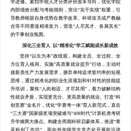
学进修。紧扣学校人才分类评价改革导向，优化学院
内部绩效分配与考核细则，突出“实干实绩”权重，引
导教师根据自身优势在教学改革、科研攻关或产教融
合等不同赛道精准发力，营造“人尽其才、各展其长”
的干事创业氛围。
深化三全育人 以“精准化”学工赋能成长新成效
坚持“以生为本”政绩观，构建全员、全过程、全
方位育人格局。实施“高质量就业提升”行动，主动对
接新质生产力发展需求，摒弃单纯追求签约率的短视
思维，通过精准化的职业生涯规划和针对性的技能提
升培训，聚焦“人岗相适、才尽其用”，着力破解结构
性就业矛盾，实现更充分、更高质量的就业。打造“科
创竞赛”金名片，优化“学赛考一体”育人新范式，直击
“三大赛”国家级奖项突破难与“408时代”计算机类考研
升学难两大痛点。构建全周期科研启蒙体系，推进“青
蓝科创工作坊”，面向低年级学生常态化开展前沿讲