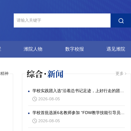
栏
潍院人物
数字校报
遇见潍院
综合
新闻
会精神
更多
学校实践团入选“沿着总书记足迹，上好行走的团课”社会实践专项活动
2026-08-05
学校首批选派6名教师参加 “FDW教学技能引导员”发展工作坊
2026-08-05