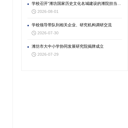
学校召开“潍坊国家历史文化名城建设的潍院担当”专题座谈会
2026-08-01
学校领导带队到相关企业、研究机构调研交流
2026-07-30
潍坊市大中小学协同发展研究院揭牌成立
2026-07-29