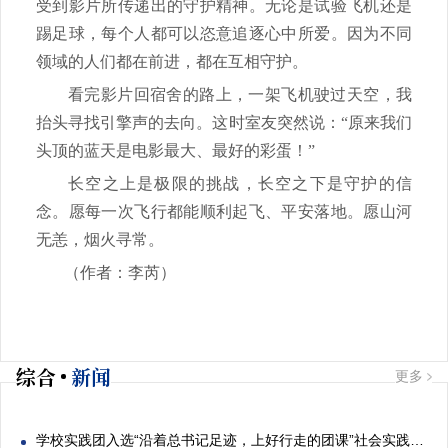
受到影片所传递出的守护精神。无论是试验飞机还是
踢足球，每个人都可以恣意追逐心中所爱。因为不同
领域的人们都在前进，都在互相守护。
看完影片回宿舍的路上，一架飞机驶过天空，我
抬头寻找引擎声的去向。这时室友突然说：“原来我们
头顶的蓝天是电影最大、最好的彩蛋！”
长空之上是极限的挑战，长空之下是守护的信
念。愿每一次飞行都能顺利起飞、平安落地。愿山河
无恙，烟火寻常。
（
作者：李芮
）
综合
新闻
更多
学校实践团入选“沿着总书记足迹，上好行走的团课”社会实践专项活动