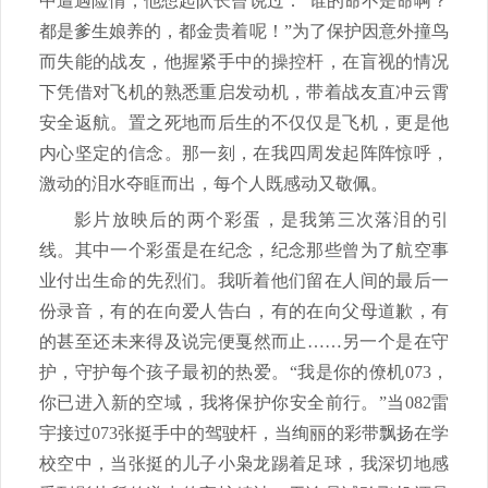
中遭遇险情，他想起队长曾说过：“谁的命不是命啊？
都是爹生娘养的，都金贵着呢！”为了保护因意外撞鸟
而失能的战友，他握紧手中的操控杆，在盲视的情况
下凭借对飞机的熟悉重启发动机，带着战友直冲云霄
安全返航。置之死地而后生的不仅仅是飞机，更是他
内心坚定的信念。那一刻，在我四周发起阵阵惊呼，
激动的泪水夺眶而出，每个人既感动又敬佩。
影片放映后的两个彩蛋，是我第三次落泪的引
线。其中一个彩蛋是在纪念，纪念那些曾为了航空事
业付出生命的先烈们。我听着他们留在人间的最后一
份录音，有的在向爱人告白，有的在向父母道歉，有
的甚至还未来得及说完便戛然而止……另一个是在守
护，守护每个孩子最初的热爱。“我是你的僚机073，
你已进入新的空域，我将保护你安全前行。”当082雷
宇接过073张挺手中的驾驶杆，当绚丽的彩带飘扬在学
校空中，当张挺的儿子小枭龙踢着足球，我深切地感