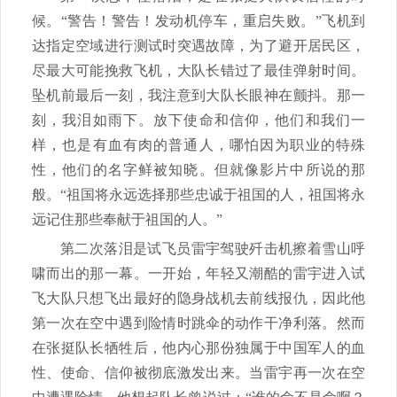
候。“警告！警告！发动机停车，重启失败。”飞机到
达指定空域进行测试时突遇故障，为了避开居民区，
尽最大可能挽救飞机，大队长错过了最佳弹射时间。
坠机前最后一刻，我注意到大队长眼神在颤抖。那一
刻，我泪如雨下。放下使命和信仰，他们和我们一
样，也是有血有肉的普通人，哪怕因为职业的特殊
性，他们的名字鲜被知晓。但就像影片中所说的那
般。“祖国将永远选择那些忠诚于祖国的人，祖国将永
远记住那些奉献于祖国的人。”
第二次落泪是试飞员雷宇驾驶歼击机擦着雪山呼
啸而出的那一幕。一开始，年轻又潮酷的雷宇进入试
飞大队只想飞出最好的隐身战机去前线报仇，因此他
第一次在空中遇到险情时跳伞的动作干净利落。然而
在张挺队长牺牲后，他内心那份独属于中国军人的血
性、使命、信仰被彻底激发出来。当雷宇再一次在空