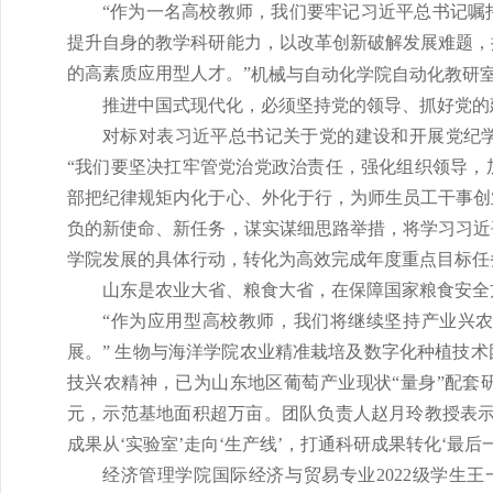
“作为一名高校教师，我们要牢记习近平总书记嘱
提升自身的教学科研能力，以改革创新破解发展难题，
的高素质应用型人才。”
机械与自动化学院自动化教研
推进中国式现代化，必须坚持党的领导、抓好党的
对标对表习近平总书记关于党的建设和开展党纪
“我们要坚决扛牢管党治党政治责任，强化组织领导，
部把纪律规矩内化于心、外化于行，为师生员工干事创
负的新使命、新任务，谋实谋细思路举措，将学习习近
学院发展的具体行动，转化为高效完成年度重点目标任
山东是农业大省、粮食大省，在保障国家粮食安全
“作为应用型高校教师，我们将继续坚持产业兴
展。” 生物与海洋学院农业精准栽培及数字化种植技
技兴农精神，已为山东地区葡萄产业现状“量身”配套
元，示范基地面积超万亩。团队负责人赵月玲教授表示
成果从‘实验室’走向‘生产线’，打通科研成果转化‘最
经济管理学院国际经济与贸易专业2022级学生