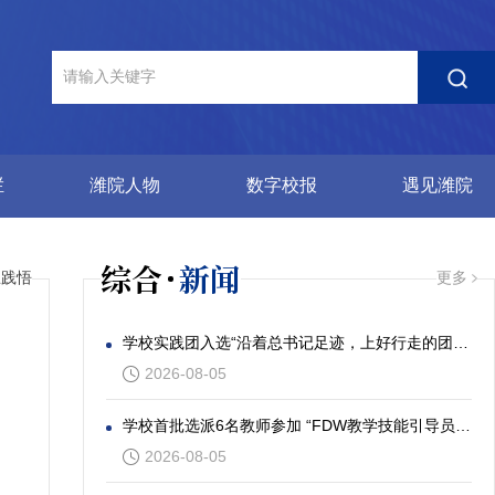
栏
潍院人物
数字校报
遇见潍院
综合
新闻
思践悟
更多
学校实践团入选“沿着总书记足迹，上好行走的团课”社会实践专项活动
2026-08-05
学校首批选派6名教师参加 “FDW教学技能引导员”发展工作坊
2026-08-05