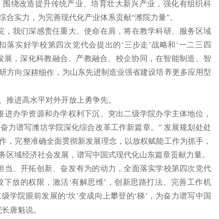
，围绕改造提升传统产业、培育壮大新兴产业，强化有组织科
综合实力，为完善现代化产业体系贡献“潍院力量”。
院，我们深感责任重大、使命在肩，将在教学科研、服务区域
落实好学校第四次党代会提出的‘三步走’战略和‘一二三四
发展，深化科教融合、产教融合、校企协同，在智能制造、智
研方向
，为山东先进制造业强省建设培养更多应用型
深耕细作
、推进高水平对外开放上勇争先。
推进办学资源和办学权利下沉、突出二级学院办学主体地位，
奋力谱写潍坊学院深化综合改革工作新篇章。” 发展规划处处
作，完整准确全面贯彻新发展理念，以放权赋能工作为抓手，
务区域经济社会发展，谱写中国式现代化山东篇章贡献力量。
担当、开拓创新、奋发有为的动力，全面落实学校第四次党代
下放的权限，激活‘有解思维’，创新思路打法、完善工作机
学院眼前发展的‘坎’变成向上攀登的‘梯’，为奋力谱写中国
院长唐魁说。