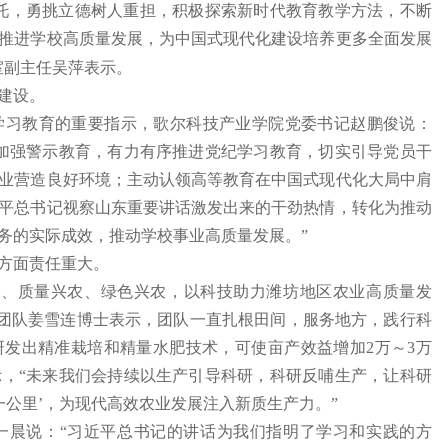
托，勇挑立德树人重担，积极探索新时代教育教学方法，不断
推进学校高质量发展，为中国式现代化建设培养更多全面发展
室副主任吴萍表示。
建设。
学习教育的重要指示，歌尔科技产业学院党委书记赵鹏俊说：
加强警示教育，有力有序推进党纪学习教育，切实引导党员干
业营造良好环境；主动认领高等教育在中国式现代化大局中肩
平总书记视察山东重要讲话激发出来的干劲热情，转化为推动
务的实际成效，推动学校事业高质量发展。”
方面责任重大。
农、质量兴农、绿色兴农，以科技助力潍坊地区农业高质量发
术团队姜雪连博士表示，团队一直扎根田间，服务地方，践行科
研发出精准栽培和精量水肥技术，可使亩产效益增加2万～3万
，“未来我们会持续以生产引导科研，科研反哺生产，让科研
后一公里’，为现代高效农业发展注入新质生产力。”
王一晨说：“习近平总书记的讲话为我们指明了学习和实践的方