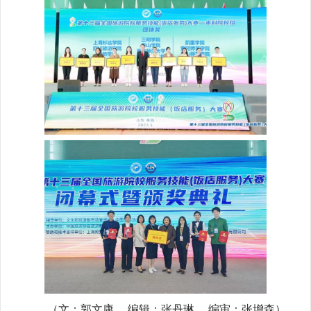
（文：郭文康 编辑：张丹琳 编审：张增森）