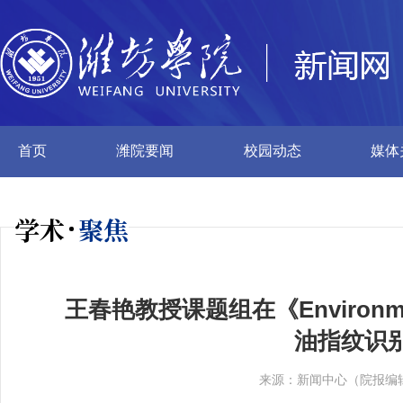
首页
潍院要闻
校园动态
媒体
学术
聚焦
王春艳教授课题组在《Environme
油指纹识
来源：新闻中心（院报编辑部