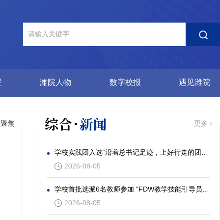
栏
潍院人物
数字校报
遇见潍院
综合
新闻
术聚焦
更多
学校实践团入选“沿着总书记足迹，上好行走的团课”社会实践专项活动
2026-08-05
学校首批选派6名教师参加 “FDW教学技能引导员”发展工作坊
2026-08-05