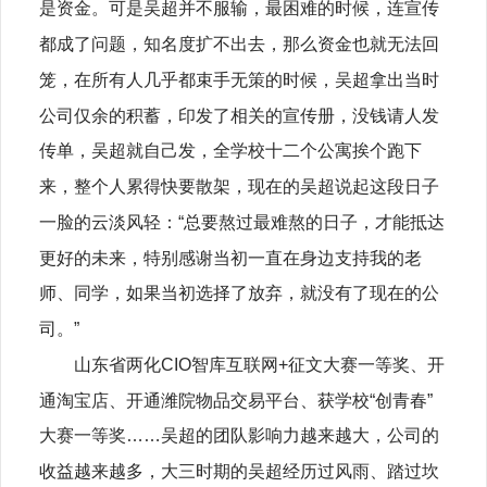
是资金。可是吴超并不服输，最困难的时候，连宣传
都成了问题，知名度扩不出去，那么资金也就无法回
笼，在所有人几乎都束手无策的时候，吴超拿出当时
公司仅余的积蓄，印发了相关的宣传册，没钱请人发
传单，吴超就自己发，全学校十二个公寓挨个跑下
来，整个人累得快要散架，现在的吴超说起这段日子
一脸的云淡风轻：“总要熬过最难熬的日子，才能抵达
更好的未来，特别感谢当初一直在身边支持我的老
师、同学，如果当初选择了放弃，就没有了现在的公
司。”
山东省两化CIO智库互联网+征文大赛一等奖、开
通淘宝店、开通潍院物品交易平台、获学校“创青春”
大赛一等奖……吴超的团队影响力越来越大，公司的
收益越来越多，大三时期的吴超经历过风雨、踏过坎