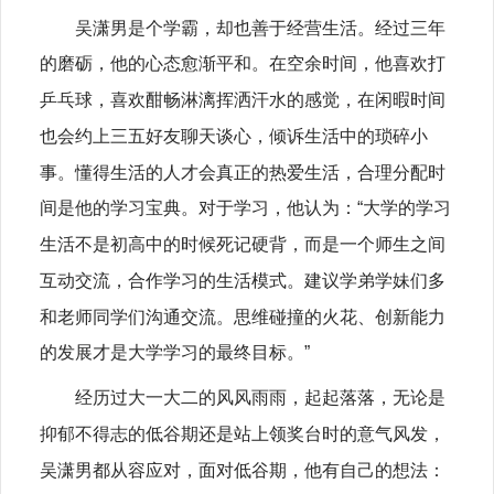
吴潇男是个学霸，却也善于经营生活。经过三年
的磨砺，他的心态愈渐平和。在空余时间，他喜欢打
乒乓球，
喜欢酣畅淋漓挥洒汗水的感觉，
在
闲暇时间
也会约上三五好友聊天谈心，倾诉生活中的琐碎小
事。
懂得生活的人才会真正的热爱生活，合理分配时
间是他的学习宝典。对于学习，他认为：“
大学的学习
生活不是初高中的时候死记硬背，而是一个师生之间
互动交流，合作学习的生活模式。建议学弟学妹们多
和老师同学们沟通交流。思维碰撞的火花
、
创新能力
的发展才是大学学习的最终目标
。”
经历过大一大二的风风雨雨，起起落落，无论是
抑郁不得志的低谷期还是站上领奖台时的意气风发，
吴潇男都从容应对，面对低谷期，他有自己的想法：