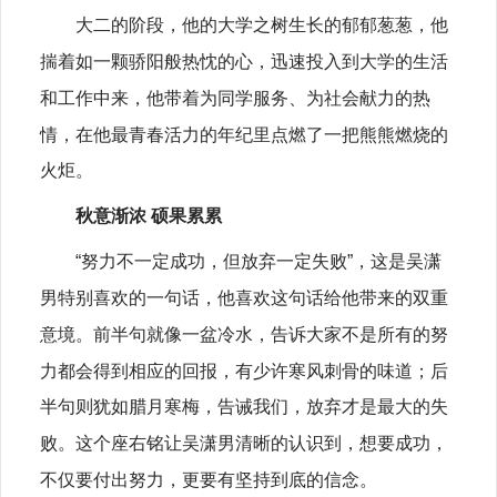
大二的阶段，他的大学之树生长的郁郁葱葱，他
揣着如一颗骄阳般热忱的心，迅速投入到大学的生活
和工作中来，
他带着为同学服务、为社会献力的热
情，在他最青春活力的年纪里点燃了一把熊熊燃烧的
火炬。
秋意渐浓 硕果累累
“
努力不一定成功，但放弃一定失败”，这是
吴潇
男
特别喜欢的一句话，他喜欢这句话给他带来的双重
意境。
前半句就像一盆冷水，告诉大家不是所有的努
力都会得到相应的回报，有少许寒风刺骨的味道；后
半句
则
犹如腊月寒梅
，
告诫
我们，放弃才是最大的失
败
。
这个座右铭让
吴潇男
清晰的认识到，想要成功，
不仅要付出努力，更要有坚持到底的信念。