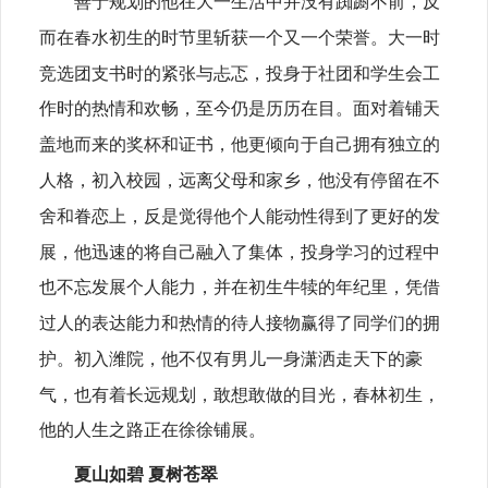
善于规划的他在大一生活中并没有踟蹰不前，反
而在春水初生的时节里斩获一个又一个荣誉。大一时
竞选团支书时的紧张与忐忑，投身于社团和学生会工
作时的热情和欢畅，至今仍是历历在目。面对着铺天
盖地而来的奖杯和证书，他更倾向于自己拥有独立的
人格，初入校园，远离父母和家乡，他没有停留在不
舍和眷恋上，反是觉得他个人能动性得到了更好的发
展，他迅速的将自己融入了集体，投身学习的过程中
也不忘发展个人能力，并在初生牛犊的年纪里，凭借
过人的表达能力和热情的待人接物赢得了同学们的拥
护。初入潍院，他不仅有男儿一身潇洒走天下的豪
气，也有着长远规划，敢想敢做的目光，春林初生，
他的人生之路正在徐徐铺展。
夏山如碧 夏树苍翠