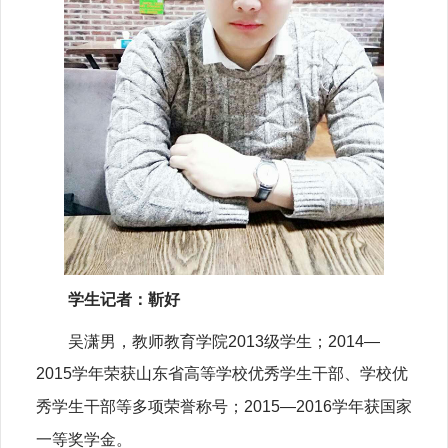
学生记者：靳好
吴潇男，教师教育学院2013级学生；2014—
2015学年
荣获山东省高等学校优秀学生干部、
学校
优
秀学生干部
等多项荣誉称号；
201
5
—
201
6
学
年
获国家
一等
奖学金
。