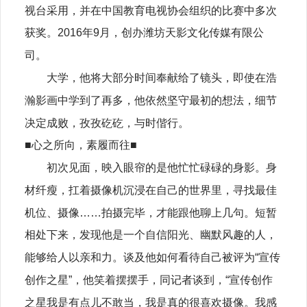
视台采用，并在中国教育电视协会组织的比赛中多次
获奖。2016年9月，创办潍坊天影文化传媒有限公
司。
大学，他将大部分时间奉献给了镜头，即使在浩
瀚影画中学到了再多，他依然坚守最初的想法，细节
决定成败，孜孜矻矻，与时偕行。
■心之所向，素履而往■
初次见面，映入眼帘的是他忙忙碌碌的身影。身
材纤瘦，扛着摄像机沉浸在自己的世界里，寻找最佳
机位、摄像……拍摄完毕，才能跟他聊上几句。短暂
相处下来，发现他是一个自信阳光、幽默风趣的人，
能够给人以亲和力。谈及他如何看待自己被评为“宣传
创作之星”，他笑着摆摆手，同记者谈到，“宣传创作
之星我是有点儿不敢当，我是真的很喜欢摄像。我感