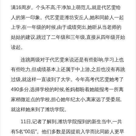
满16周岁。个头不高,干净加上萌范儿,就是代艺雯给
人的第一印象。代艺雯是潍坊安丘人,她和同龄人一起
上学,在一年级的时候,由于成绩突出,她听从当老师的
姑姑的建议,跳过了二年级和三年级,直接从四年级开始
读起。
连跳两级对于代艺雯来说还是有些影响,学习上也
有些吃力,但成绩基本上还属于中上游,之后也没有再跳
过级,就这样一直读到了大学。今年高考代艺雯她考了
490多分,选择学校的时候,爸妈都盼着她能报考一所离
家稍微近点的学校,担心她年纪太小,离家远了受委屈,
就这样她来到了潍坊学院。
11日,记者了解到,潍坊学院报到的新生当中,一共
有5名“00后”。他们多数是因提前入学而比同龄人更早