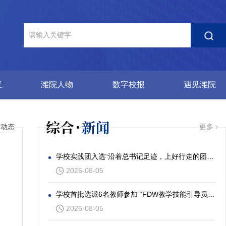
栏
潍院人物
数字校报
遇见潍院
综合
新闻
园动态
更多
学校实践团入选“沿着总书记足迹，上好行走的团课”社会实践专项活动
2026-08-05
学校首批选派6名教师参加 “FDW教学技能引导员”发展工作坊
2026-08-05