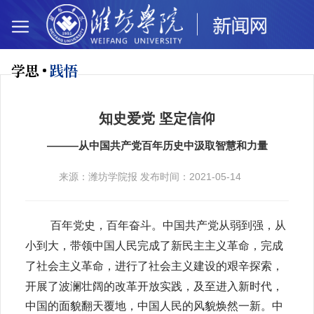
学思
践悟
知史爱党 坚定信仰
———从中国共产党百年历史中汲取智慧和力量
来源：潍坊学院报 发布时间：2021-05-14
百年党史，百年奋斗。中国共产党从弱到强，从
小到大，带领中国人民完成了新民主主义革命，完成
了社会主义革命，进行了社会主义建设的艰辛探索，
开展了波澜壮阔的改革开放实践，及至进入新时代，
中国的面貌翻天覆地，中国人民的风貌焕然一新。中